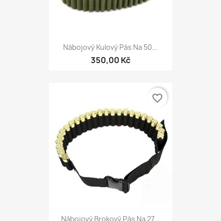
Nábojový Kulový Pás Na 50...
350,00 Kč
favorite_border
Nábojový Brokový Pás Na 27...