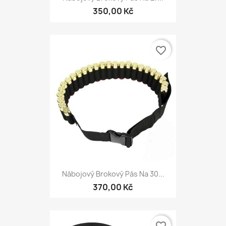
350,00 Kč
favorite_border
Nábojový Brokový Pás Na 30...
370,00 Kč