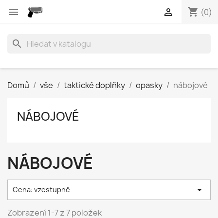
shopping_cart


(0)
search
Domů
vše
taktické doplňky
opasky
nábojové
NÁBOJOVÉ
NÁBOJOVÉ

Cena: vzestupně
Zobrazení 1-7 z 7 položek