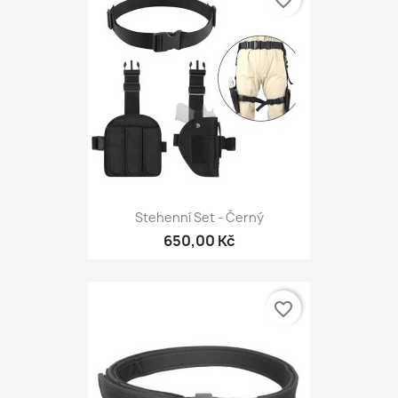
favorite_border
Stehenní Set - Černý
650,00 Kč
favorite_border