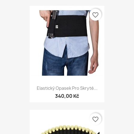
favorite_border
Elastický Opasek Pro Skryté...
340,00 Kč
favorite_border