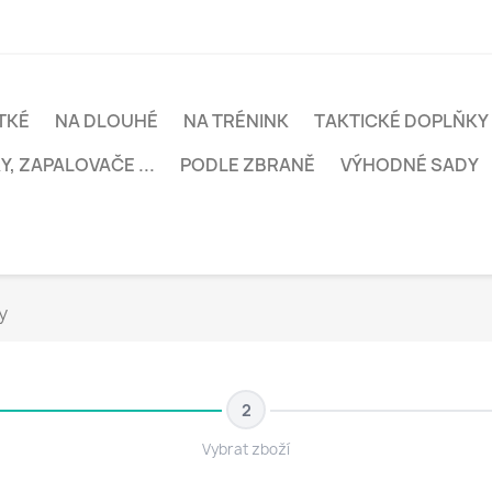
TKÉ
NA DLOUHÉ
NA TRÉNINK
TAKTICKÉ DOPLŇKY
, ZAPALOVAČE ...
PODLE ZBRANĚ
VÝHODNÉ SADY
y
2
Vybrat zboží