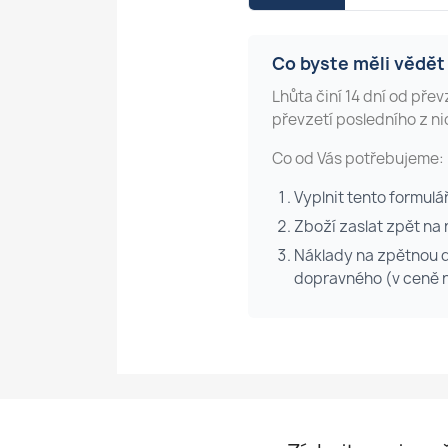
Co byste měli vědět
Lhůta činí 14 dní od pře
převzetí posledního z ni
Co od Vás potřebujeme:
Vyplnit tento formulá
Zboží zaslat zpět na 
Náklady na zpětnou d
dopravného (v ceně n