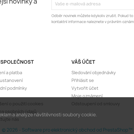
jší novinky a
Odběr novinek můžete kdykoliv zrušit. Pokud to
kontaktní informace naleznete v právním oznám
 SPOLEČNOST
VÁŠ ÚČET
ní a platba
Sledování objednávky
 ustanovení
Přihlásit se
dní podmínky
Vytvořit účet
Moje oznámení
šení o použití cookies
Odstoupení od smlouvy
a osobních údajů
eklam a analýze návštěvnosti soubory cookie.
tujte nás
© 2026 - Software pro elektronický obchod od PrestaShop™