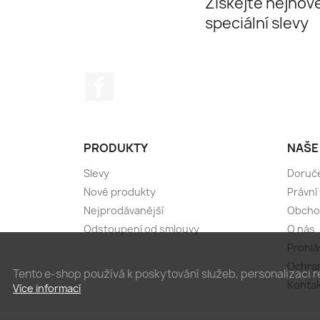
Získejte nejnově
speciální slevy
Facebook
PRODUKTY
NAŠE
Slevy
Doruče
Nové produkty
Právní
Nejprodávanější
Obcho
Odstoupení od smlouvy
O nás
Prohlá
Ochran
Tento e-shop používá k poskytování služeb, personalizaci r
Kontak
Více informací