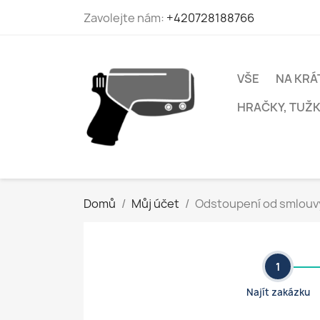
Zavolejte nám:
+420728188766
VŠE
NA KRÁ
HRAČKY, TUŽKY
Domů
Můj účet
Odstoupení od smlouv
1
Najít zakázku