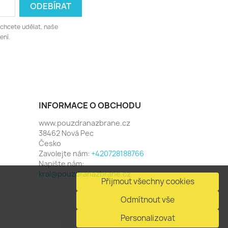
 chcete udělat, naše
ení.
INFORMACE O OBCHODU
www.pouzdranazbrane.cz
38462 Nová Pec
Česko
Zavolejte nám:
+420728188766
Napište nám:
kral@pouzdranazbrane.cz
Přijmout všechny cookies
Odmítnout vše
Personalizovat