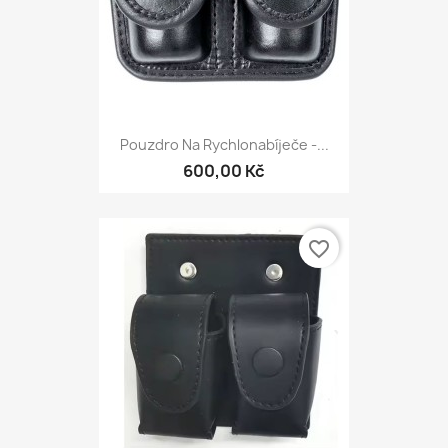
Pouzdro Na Rychlonabíječe -...
600,00 Kč
favorite_border