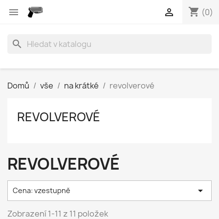
shopping_cart


(0)
search
Domů
vše
na krátké
revolverové
REVOLVEROVÉ
REVOLVEROVÉ

Cena: vzestupně
Zobrazení 1-11 z 11 položek