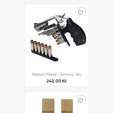
favorite_border
Nabíjecí Pásek - Gumový, 2ks
240,00 Kč
favorite_border