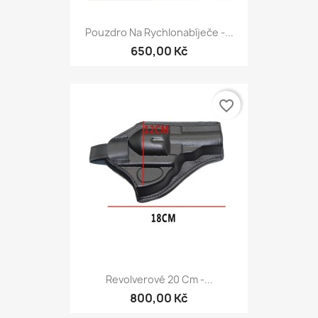
Pouzdro Na Rychlonabíječe -...
650,00 Kč
favorite_border
Revolverové 20 Cm -...
800,00 Kč