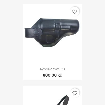
favorite_border
Revolverové PU
800,00 Kč
favorite_border