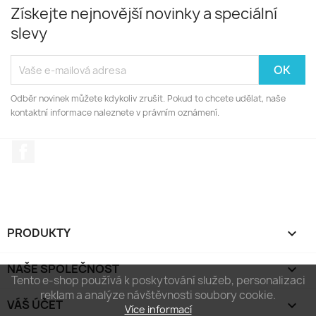
Získejte nejnovější novinky a speciální
slevy
Odběr novinek můžete kdykoliv zrušit. Pokud to chcete udělat, naše
kontaktní informace naleznete v právním oznámení.
Facebook
PRODUKTY

NAŠE SPOLEČNOST

Tento e-shop používá k poskytování služeb, personalizaci
reklam a analýze návštěvnosti soubory cookie.
VÁŠ ÚČET

Více informací