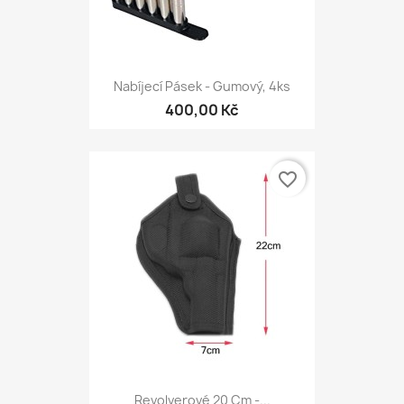
Nabíjecí Pásek - Gumový, 4ks
400,00 Kč
favorite_border
Revolverové 20 Cm -...