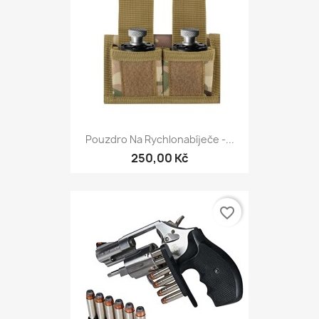
Pouzdro Na Rychlonabíječe -...
250,00 Kč
favorite_border