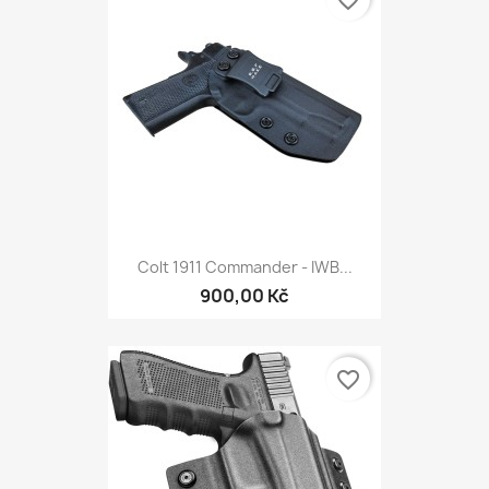
favorite_border
Colt 1911 Commander - IWB...
900,00 Kč
favorite_border