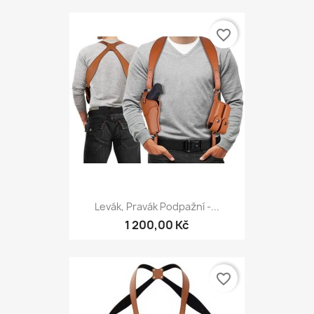
favorite_border
Levák, Pravák Podpažní -...
1 200,00 Kč
favorite_border