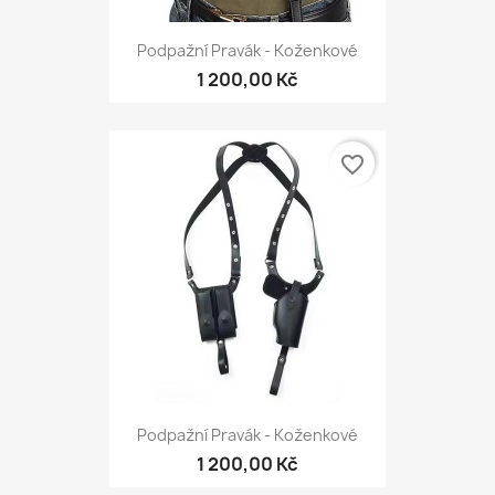
Podpažní Pravák - Koženkové
1 200,00 Kč
favorite_border
Podpažní Pravák - Koženkové
1 200,00 Kč