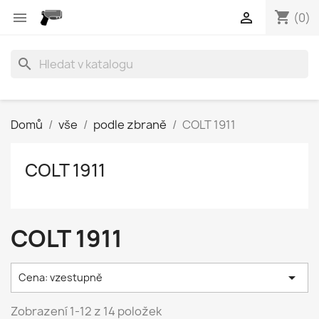
shopping_cart


(0)
search
Domů
vše
podle zbraně
COLT 1911
COLT 1911
COLT 1911

Cena: vzestupně
Zobrazení 1-12 z 14 položek