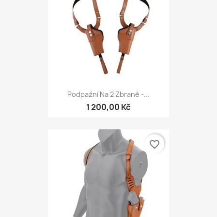
Podpažní Na 2 Zbraně -...
1 200,00 Kč
favorite_border