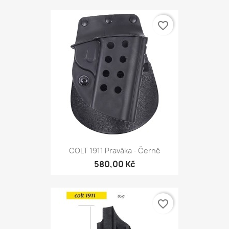
favorite_border
COLT 1911 Praváka - Černé
580,00 Kč
favorite_border