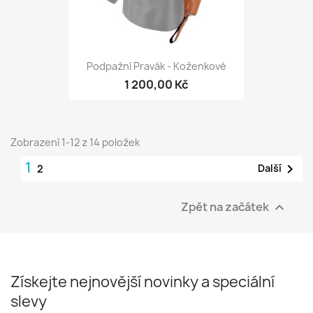
Podpažní Pravák - Koženkové
1 200,00 Kč
Zobrazení 1-12 z 14 položek
1

Další
2
Zpět na začátek

Získejte nejnovější novinky a speciální
slevy