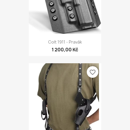
Colt 1911 - Pravák
1 200,00 Kč
favorite_border