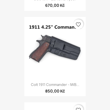
670,00 Kč
favorite_border
Colt 1911 Commander - IWB...
850,00 Kč